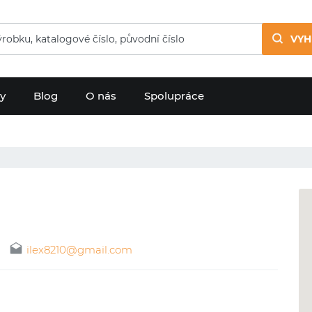
VYH
dy
Blog
O nás
Spolupráce
ilex8210@gmail.com