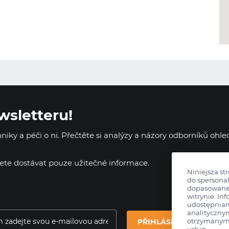
wsletteru!
iky a péči o ni. Přečtěte si analýzy a názory odborníků ohl
dete dostávat pouze užitečné informace.
Niniejsza st
do spersonal
dopasowane 
witrynie. Inf
udostępnia
analityczny
otrzymanymi
PŘIHLÁSIT SE