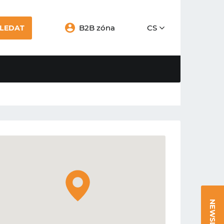
B2B zóna
CS
LEDAT