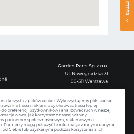
NEWSLETTER
Garden Parts Sp. z o.o.
Ul. Nowogrodzka 31
edně
00-511 Warszawa
NIP: 701-034-91-62
KRS: 0000431421
rona korzysta z plików cookie. Wykorzystujemy pliki cookie
izowania treści i reklam, aby oferować treści lepiej
do preferencji użytkowników i analizować ruch w naszej
ormacje o tym, jak korzystasz z naszej witryny,
my partnerom społecznościowym, reklamowym i
m. Partnerzy mogą połączyć te informacje z innymi danymi
 od Ciebie lub uzyskanymi podczas korzystania z ich