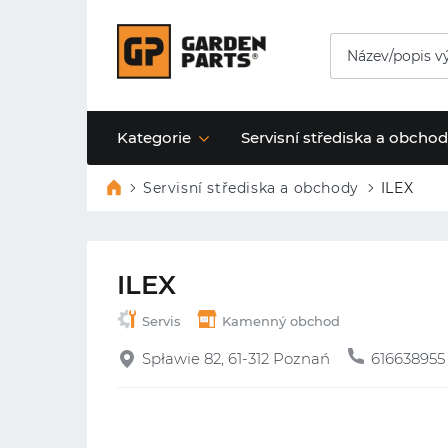
Kategorie
Servisní střediska a obcho
Servisní střediska a obchody
ILEX
ILEX
Servis
Kamenný obchod
Spławie 82, 61-312 Poznań
616638955