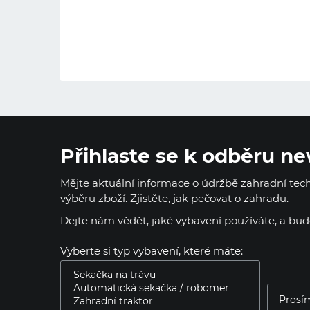
Přihlaste se k odběru ne
Mějte aktuální informace o údržbě zahradní techn
výběru zboží. Zjistěte, jak pečovat o zahradu.
Dejte nám vědět, jaké vybavení používáte, a bu
Vyberte si typ vybavení, které máte: