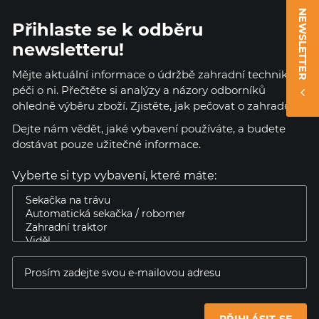
NEWSLETTER
Přihlaste se k odběru
newsletteru!
Mějte aktuální informace o údržbě zahradní techniky a
péči o ni. Přečtěte si analýzy a názory odborníků
ohledně výběru zboží. Zjistěte, jak pečovat o zahradu.
Dejte nám vědět, jaké vybavení používáte, a budete
dostávat pouze užitečné informace.
Vyberte si typ vybavení, které máte: