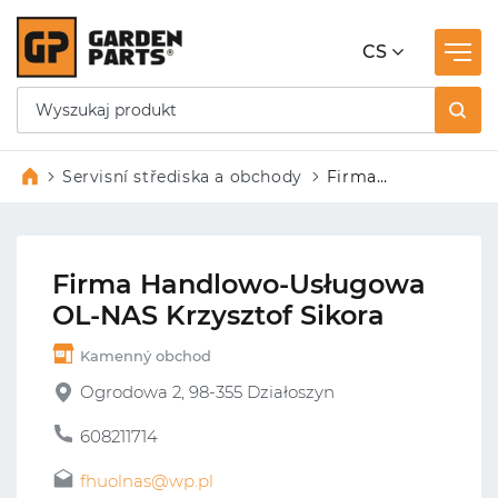
CS
Servisní střediska a obchody
Firma
Handlowo-
Usługowa OL-
NAS Krzysztof
Firma Handlowo-Usługowa
Sikora
OL-NAS Krzysztof Sikora
Kamenný obchod
Ogrodowa 2, 98-355 Działoszyn
608211714
fhuolnas@wp.pl