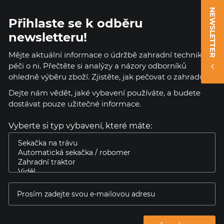
NEWSLETTER
Přihlaste se k odběru
newsletteru!
Mějte aktuální informace o údržbě zahradní techniky a
péči o ni. Přečtěte si analýzy a názory odborníků
ohledně výběru zboží. Zjistěte, jak pečovat o zahradu.
Dejte nám vědět, jaké vybavení používáte, a budete
dostávat pouze užitečné informace.
Vyberte si typ vybavení, které máte: