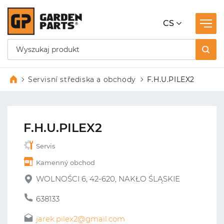
CS
Servisní střediska a obchody
F.H.U.PILEX2
F.H.U.PILEX2
Servis
Kamenný obchod
WOLNOŚCI 6, 42-620, NAKŁO ŚLĄSKIE
638133
jarek.pilex2@gmail.com