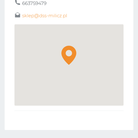
663759479
sklep@dss-milicz.pl