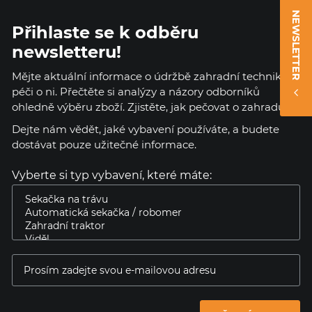
NEWSLETTER
Přihlaste se k odběru
newsletteru!
Mějte aktuální informace o údržbě zahradní techniky a
péči o ni. Přečtěte si analýzy a názory odborníků
ohledně výběru zboží. Zjistěte, jak pečovat o zahradu.
Dejte nám vědět, jaké vybavení používáte, a budete
dostávat pouze užitečné informace.
Vyberte si typ vybavení, které máte: