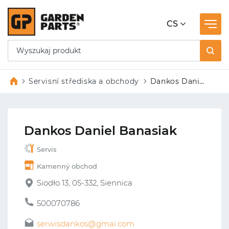
CS
Servisní střediska a obchody
Dankos Daniel
Banasiak
Dankos Daniel Banasiak
Servis
Kamenný obchod
Siodło 13, 05-332, Siennica
500070786
serwisdankos@gmai.com