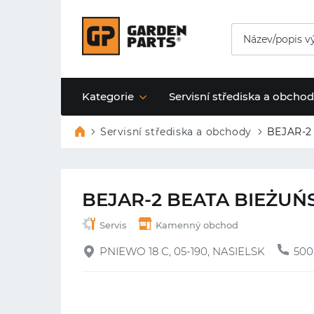
Kategorie
Servisní střediska a obcho
Servisní střediska a obchody
BEJAR-2
BEJAR-2 BEATA BIEŻUŃ
Servis
Kamenný obchod
PNIEWO 18 C, 05-190, NASIELSK
500