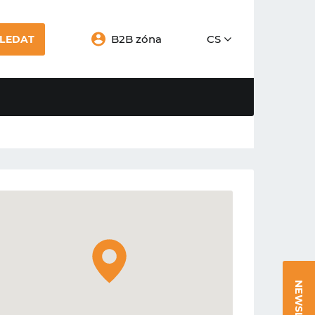
B2B zóna
CS
LEDAT