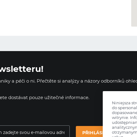
wsletteru!
iky a péči o ni. Přečtěte si analýzy a názory odborníků ohl
dete dostávat pouze užitečné informace.
Niniejsza st
do spersonal
dopasowane 
witrynie. Inf
udostępnia
analityczny
otrzymanymi
PŘIHLÁSIT SE