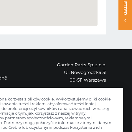
NEWSLETTER
Garden Parts Sp. z o.o.
Ul. Nowogrodzka 31
edně
00-511 Warszawa
NIP: 701-034-91-62
KRS: 0000431421
rona korzysta z plików cookie. Wykorzystujemy pliki cookie
izowania treści i reklam, aby oferować treści lepiej
do preferencji użytkowników i analizować ruch w naszej
ormacje o tym, jak korzystasz z naszej witryny,
my partnerom społecznościowym, reklamowym i
m. Partnerzy mogą połączyć te informacje z innymi danymi
 od Ciebie lub uzyskanymi podczas korzystania z ich