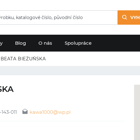
VYH
dy
Blog
O nás
Spolupráce
 BEATA BIEŻUŃSKA
SKA
-143-011
kawa1000@wp.pl