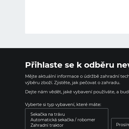
Přihlaste se k odběru ne
Mějte aktuální informace o údržbě zahradní techn
výběru zboží. Zjistěte, jak pečovat o zahradu.
Dejte nám vědět, jaké vybavení používáte, a bu
Vyberte si typ vybavení, které máte: