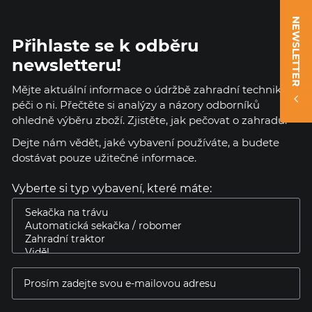
NEWSLETTER
Přihlaste se k odběru
newsletteru!
Mějte aktuální informace o údržbě zahradní techniky a
péči o ni. Přečtěte si analýzy a názory odborníků
ohledně výběru zboží. Zjistěte, jak pečovat o zahradu.
Dejte nám vědět, jaké vybavení používáte, a budete
dostávat pouze užitečné informace.
Vyberte si typ vybavení, které máte: