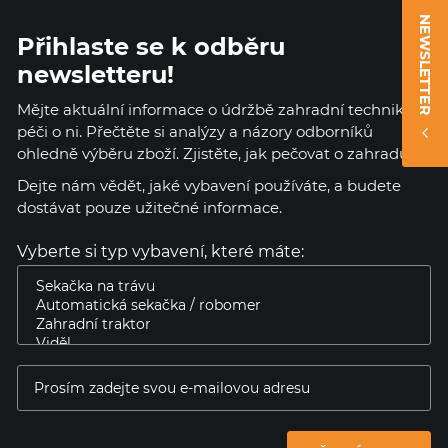
NEWSLETTER
Přihlaste se k odběru
newsletteru!
Mějte aktuální informace o údržbě zahradní techniky a
péči o ni. Přečtěte si analýzy a názory odborníků
ohledně výběru zboží. Zjistěte, jak pečovat o zahradu.
Dejte nám vědět, jaké vybavení používáte, a budete
dostávat pouze užitečné informace.
Vyberte si typ vybavení, které máte: