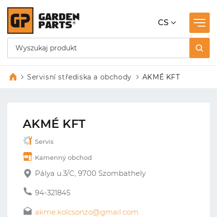
CS
Servisní střediska a obchody
AKMÉ KFT
AKMÉ KFT
Servis
Kamenný obchod
Pálya u.3/C, 9700 Szombathely
94-321845
akme.kolcsonzo@gmail.com