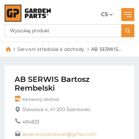
CS
Servisní střediska a obchody
AB SERWIS
Bartosz
Rembelski
AB SERWIS Bartosz
Rembelski
Kamenný obchod
Stawowa 4, 41-200 Sosnowiec
494833
abserwis.sosnowiec@gmail.com