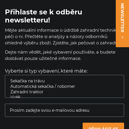
NEWSLETTER
Přihlaste se k odběru
newsletteru!
Mějte aktuální informace o údržbě zahradní techniky a
péči o ni. Přečtěte si analýzy a názory odborníků
ohledně výběru zboží. Zjistěte, jak pečovat o zahradu.
Dejte nám vědět, jaké vybavení používáte, a budete
dostávat pouze užitečné informace.
Vyberte si typ vybavení, které máte: