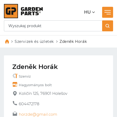
HU
Szervizek és üzletek
Zdeněk Horák
Zdeněk Horák
Szerviz
Hagyományos bolt
Količín 125, 76901 Holešov
604472178
horzde@gmail.com