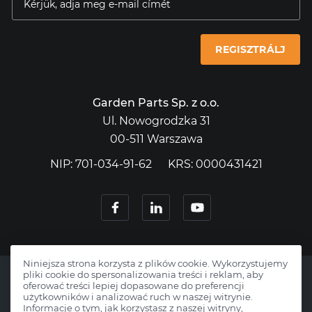
REGISZTRÁLJ
Garden Parts Sp. z o.o.
Ul. Nowogrodzka 31
00-511 Warszawa
NIP: 701-034-91-62
KRS: 0000431421
Niniejsza strona korzysta z plików cookie. Wykorzystujemy
pliki cookie do spersonalizowania treści i reklam, aby
oferować treści lepiej dopasowane do preferencji
użytkowników i analizować ruch w naszej witrynie.
Informacje o tym, jak korzystasz z naszej witryny,