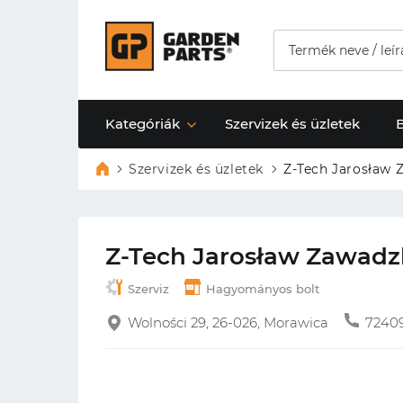
Kategóriák
Szervizek és üzletek
Szervizek és üzletek
Z-Tech Jarosław 
Z-Tech Jarosław Zawadz
Szerviz
Hagyományos bolt
Wolności 29, 26-026, Morawica
7240