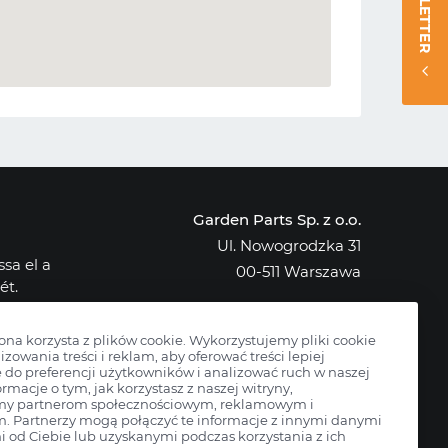
NEWSLETTER
Garden Parts Sp. z o.o.
Ul. Nowogrodzka 31
sa el a
00-511 Warszawa
ét.
NIP: 701-034-91-62
osak az
KRS: 0000431421
rona korzysta z plików cookie. Wykorzystujemy pliki cookie
izowania treści i reklam, aby oferować treści lepiej
do preferencji użytkowników i analizować ruch w naszej
ormacje o tym, jak korzystasz z naszej witryny,
my partnerom społecznościowym, reklamowym i
m. Partnerzy mogą połączyć te informacje z innymi danymi
 od Ciebie lub uzyskanymi podczas korzystania z ich