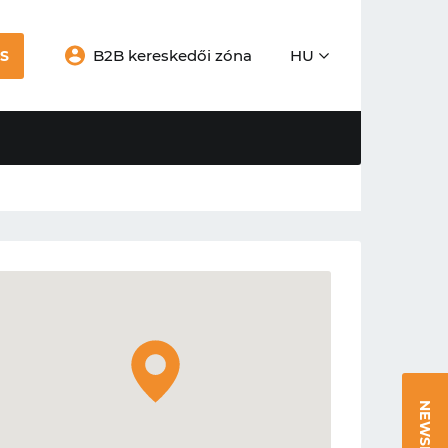
B2B kereskedői zóna
HU
S