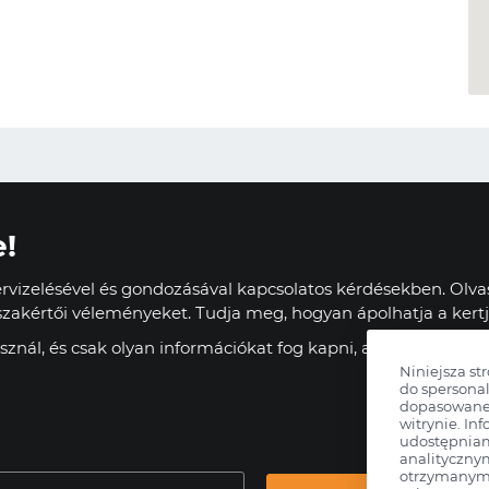
e!
vizelésével és gondozásával kapcsolatos kérdésekben. Olvas
zakértői véleményeket. Tudja meg, hogyan ápolhatja a kertj
znál, és csak olyan információkat fog kapni, amelyek haszn
Niniejsza st
do spersonal
dopasowane 
witrynie. Inf
udostępnia
analityczny
otrzymanymi