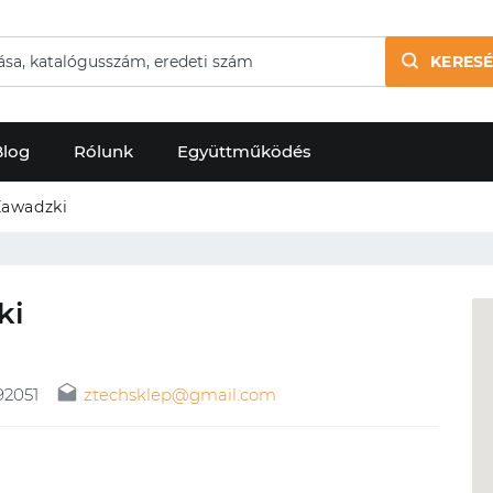
KERESÉ
Blog
Rólunk
Együttműködés
Zawadzki
ki
92051
ztechsklep@gmail.com