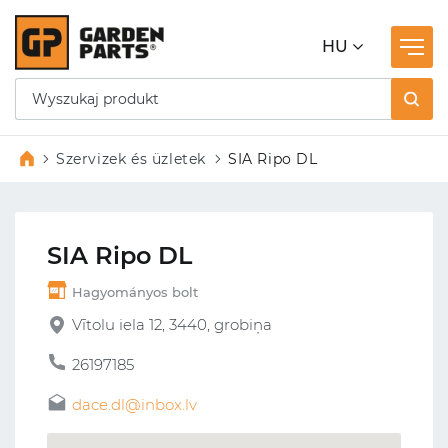
HU
Szervizek és üzletek
SIA Ripo DL
SIA Ripo DL
Hagyományos bolt
Vītolu iela 12, 3440, grobiņa
26197185
dace.dl@inbox.lv