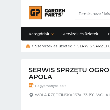
Kategóriák
Szervizek és üzletek
Szervizek és üzletek
SERWIS SPRZĘT
SERWIS SPRZĘTU OGRO
APOLA
Hagyományos bolt
WOLA RZĘDZIŃSKA 167A, 33-150, WOLA