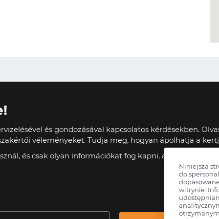
e!
vizelésével és gondozásával kapcsolatos kérdésekben. Olvas
zakértői véleményeket. Tudja meg, hogyan ápolhatja a kertj
znál, és csak olyan információkat fog kapni, amelyek haszn
Niniejsza st
do spersonal
dopasowane 
witrynie. Inf
udostępnia
analityczny
otrzymanymi