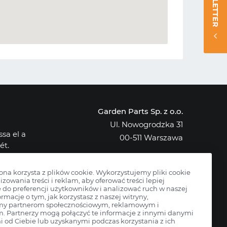
NEWSLETTER
Garden Parts Sp. z o.o.
Ul. Nowogrodzka 31
sa el a
00-511 Warszawa
ét.
NIP: 701-034-91-62
osak az
KRS: 0000431421
rona korzysta z plików cookie. Wykorzystujemy pliki cookie
izowania treści i reklam, aby oferować treści lepiej
do preferencji użytkowników i analizować ruch w naszej
ormacje o tym, jak korzystasz z naszej witryny,
my partnerom społecznościowym, reklamowym i
m. Partnerzy mogą połączyć te informacje z innymi danymi
 od Ciebie lub uzyskanymi podczas korzystania z ich