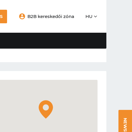
B2B kereskedői zóna
HU
S