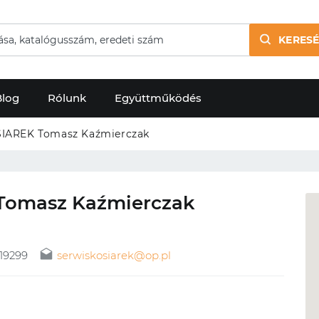
KERESÉ
Blog
Rólunk
Együttműködés
SIAREK Tomasz Kaźmierczak
 Tomasz Kaźmierczak
19299
serwiskosiarek@op.pl