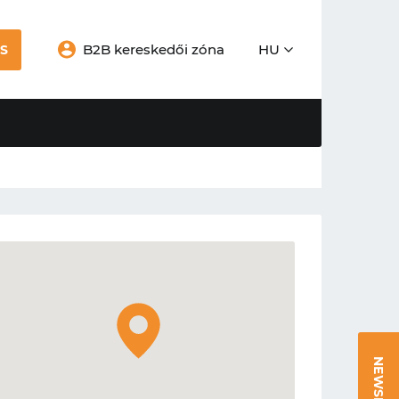
B2B kereskedői zóna
HU
S