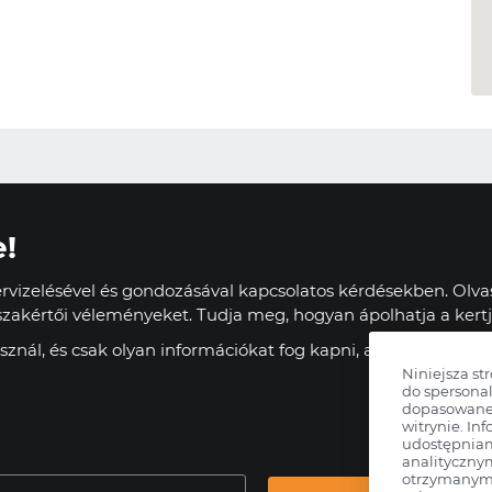
e!
vizelésével és gondozásával kapcsolatos kérdésekben. Olvas
zakértői véleményeket. Tudja meg, hogyan ápolhatja a kertj
znál, és csak olyan információkat fog kapni, amelyek haszn
Niniejsza st
do spersonal
dopasowane 
witrynie. Inf
udostępnia
analityczny
otrzymanymi