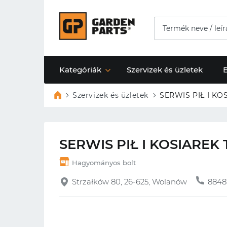
Kategóriák
Szervizek és üzletek
Szervizek és üzletek
SERWIS PIŁ I KO
SERWIS PIŁ I KOSIAREK
Hagyományos bolt
Strzałków 80, 26-625, Wolanów
8848