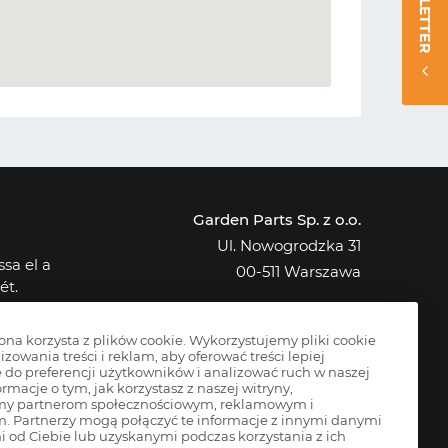
NEWSLETTER
Garden Parts Sp. z o.o.
Ul. Nowogrodzka 31
sa el a
00-511 Warszawa
ét.
NIP: 701-034-91-62
osak az
KRS: 0000431421
rona korzysta z plików cookie. Wykorzystujemy pliki cookie
izowania treści i reklam, aby oferować treści lepiej
do preferencji użytkowników i analizować ruch w naszej
ormacje o tym, jak korzystasz z naszej witryny,
my partnerom społecznościowym, reklamowym i
m. Partnerzy mogą połączyć te informacje z innymi danymi
 od Ciebie lub uzyskanymi podczas korzystania z ich