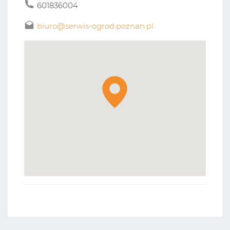
601836004
biuro@serwis-ogrod.poznan.pl