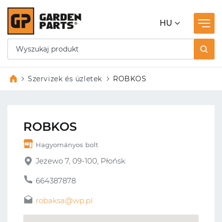
HU
Szervizek és üzletek
ROBKOS
ROBKOS
Hagyományos bolt
Jeżewo 7, 09-100, Płońsk
664387878
robaksa@wp.pl