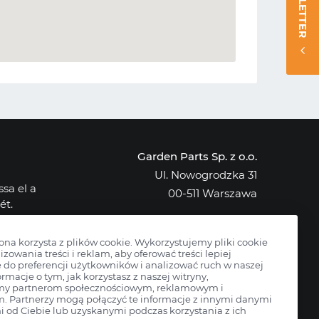
NEWSLETTER
Garden Parts Sp. z o.o.
Ul. Nowogrodzka 31
sa el a
00-511 Warszawa
ét.
NIP: 701-034-91-62
osak az
KRS: 0000431421
rona korzysta z plików cookie. Wykorzystujemy pliki cookie
izowania treści i reklam, aby oferować treści lepiej
do preferencji użytkowników i analizować ruch w naszej
ormacje o tym, jak korzystasz z naszej witryny,
my partnerom społecznościowym, reklamowym i
m. Partnerzy mogą połączyć te informacje z innymi danymi
 od Ciebie lub uzyskanymi podczas korzystania z ich