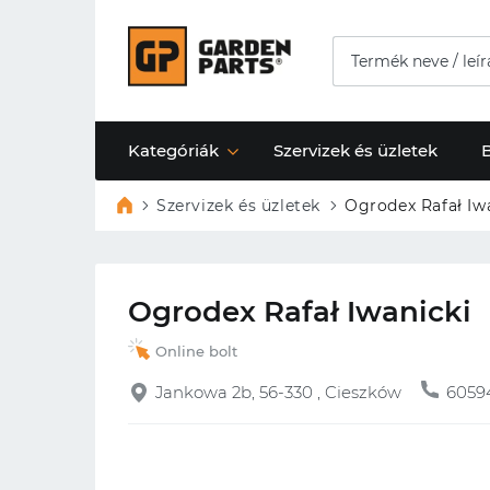
Kategóriák
Szervizek és üzletek
Szervizek és üzletek
Ogrodex Rafał Iw
Ogrodex Rafał Iwanicki
Online bolt
Jankowa 2b, 56-330 , Cieszków
6059