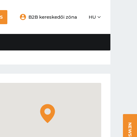
B2B kereskedői zóna
HU
S