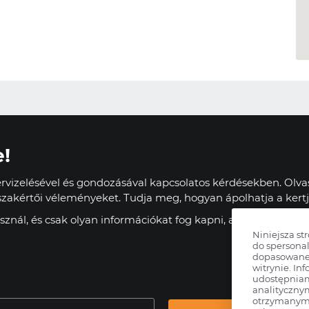
e!
vizelésével és gondozásával kapcsolatos kérdésekben. Olvas
zakértői véleményeket. Tudja meg, hogyan ápolhatja a kertj
znál, és csak olyan információkat fog kapni, amelyek haszn
Niniejsza st
do spersonal
dopasowane 
witrynie. Inf
udostępnia
analityczny
otrzymanymi