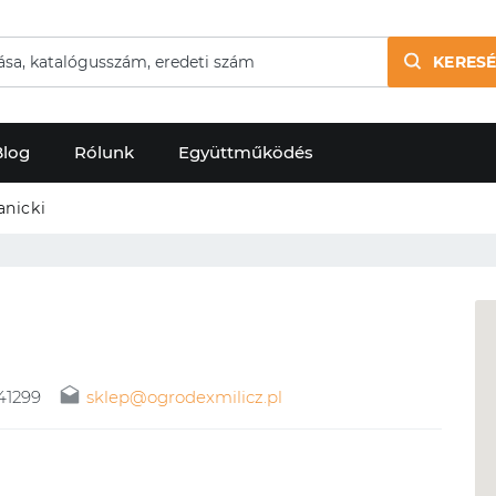
KERESÉ
Blog
Rólunk
Együttműködés
anicki
41299
sklep@ogrodexmilicz.pl