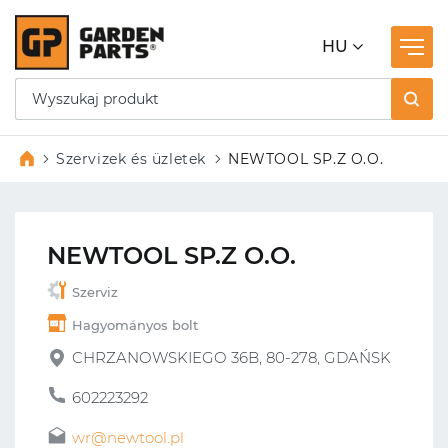
HU
Szervizek és üzletek
NEWTOOL SP.Z O.O.
NEWTOOL SP.Z O.O.
Szerviz
Hagyományos bolt
CHRZANOWSKIEGO 36B, 80-278, GDAŃSK
602223292
wr@newtool.pl