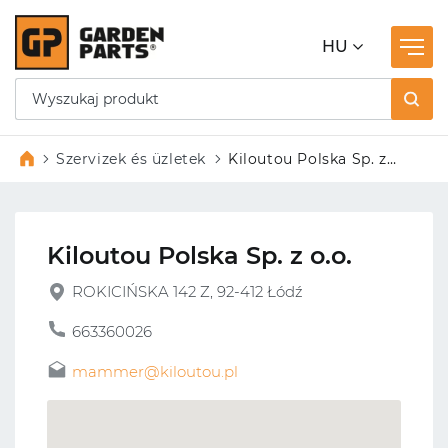
HU
Szervizek és üzletek
Kiloutou Polska Sp. z
o.o.
Kiloutou Polska Sp. z o.o.
ROKICIŃSKA 142 Z, 92-412 Łódź
663360026
mammer@kiloutou.pl