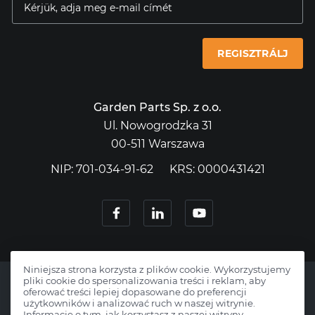
REGISZTRÁLJ
Garden Parts Sp. z o.o.
Ul. Nowogrodzka 31
00-511 Warszawa
NIP: 701-034-91-62
KRS: 0000431421
Niniejsza strona korzysta z plików cookie. Wykorzystujemy
pliki cookie do spersonalizowania treści i reklam, aby
oferować treści lepiej dopasowane do preferencji
użytkowników i analizować ruch w naszej witrynie.
Informacje o tym, jak korzystasz z naszej witryny,