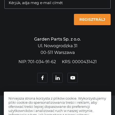
REGISZTRÁLJ
Garden Parts Sp. z o.o.
Ul. Nowogrodzka 31
00-511 Warszawa
NIP: 701-034-91-62
KRS: 0000431421
Niniejsza strona korzysta z plików cookie. Wykorzystujemy
pliki cookie do spersonalizowania treści i reklam, aby
oferować treści lepiej dopasowane do preferencji
użytkowników i analizować ruch w naszej witrynie.
Informacje o tym, jak korzystasz z naszej witryny,