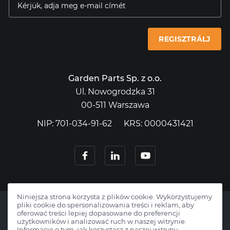
REGISZTRÁLJ
Garden Parts Sp. z o.o.
Ul. Nowogrodzka 31
00-511 Warszawa
NIP: 701-034-91-62
KRS: 0000431421
Niniejsza strona korzysta z plików cookie. Wykorzystujemy
pliki cookie do spersonalizowania treści i reklam, aby
oferować treści lepiej dopasowane do preferencji
użytkowników i analizować ruch w naszej witrynie.
Informacje o tym, jak korzystasz z naszej witryny,