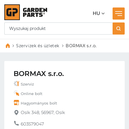
HU
Szervizek és üzletek
BORMAX s.r.o.
BORMAX s.r.o.
Szerviz
Online bolt
Hagyományos bolt
Osík 348, 56967, Osík
603579047