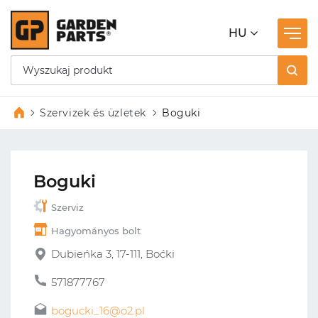
HU
Szervizek és üzletek
Boguki
Boguki
Szerviz
Hagyományos bolt
Dubieńka 3, 17-111, Boćki
571877767
bogucki_16@o2.pl