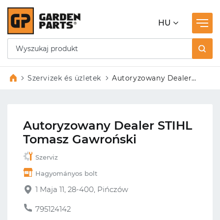
HU
Szervizek és üzletek
Autoryzowany Dealer
STIHL Tomasz
Gawroński
Autoryzowany Dealer STIHL
Tomasz Gawroński
Szerviz
Hagyományos bolt
1 Maja 11, 28-400, Pińczów
795124142