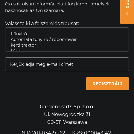
és csak olyan információkat fog kapni, amelyek
hasznosak az Ön számára.
Válassza ki a felszerelés típusát:
REGISZTRÁLJ
Garden Parts Sp. z o.o.
Ul. Nowogrodzka 31
00-511 Warszawa
NIP: 701-034-91-62
KRS: 0000431421