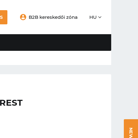
B2B kereskedői zóna
HU
S
REST