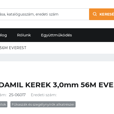
KERESÉ
Blog
Rólunk
Együttműködés
56M EVEREST
DAMIL KEREK 3,0mm 56M EVE
ám:
25-06017
Eredeti szám:
ilok
Fűkaszák és szegélynyírók alkatrészei