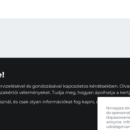
e!
vizelésével és gondozásával kapcsolatos kérdésekben. Olvas
zakértői véleményeket. Tudja meg, hogyan ápolhatja a kertj
znál, és csak olyan információkat fog kapni, amelyek haszn
Niniejsza st
do spersonal
dopasowane 
witrynie. Inf
udostępnia