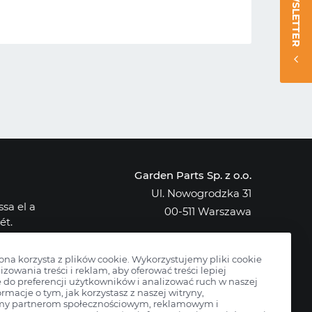
NEWSLETTER
Garden Parts Sp. z o.o.
Ul. Nowogrodzka 31
sa el a
00-511 Warszawa
ét.
NIP: 701-034-91-62
osak az
KRS: 0000431421
rona korzysta z plików cookie. Wykorzystujemy pliki cookie
izowania treści i reklam, aby oferować treści lepiej
do preferencji użytkowników i analizować ruch w naszej
ormacje o tym, jak korzystasz z naszej witryny,
my partnerom społecznościowym, reklamowym i