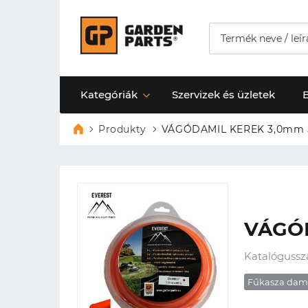
Kategóriák
Szervizek és üzletek
Produkty
VÁGÓDAMIL KEREK 3,0mm 
VÁGÓ
Katalógussz
Fűkasza dam