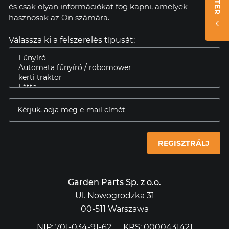
és csak olyan információkat fog kapni, amelyek
hasznosak az Ön számára.
Válassza ki a felszerelés típusát:
REGISZTRÁLJ
Garden Parts Sp. z o.o.
Ul. Nowogrodzka 31
00-511 Warszawa
NIP: 701-034-91-62
KRS: 0000431421