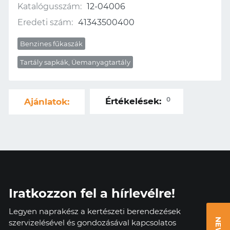
Katalógusszám:
12-04006
Eredeti szám:
41343500400
Benzines fűkaszák
Tartály sapkák, Üemanyagtartály
0
Értékelések:
Ajánlatok:
Iratkozzon fel a hírlevélre!
Legyen naprakész a kertészeti berendezések
szervizelésével és gondozásával kapcsolatos