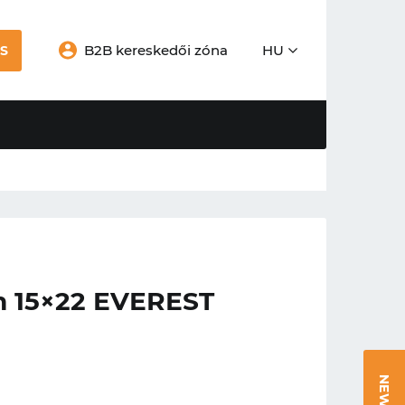
B2B kereskedői zóna
HU
S
15×22 EVEREST