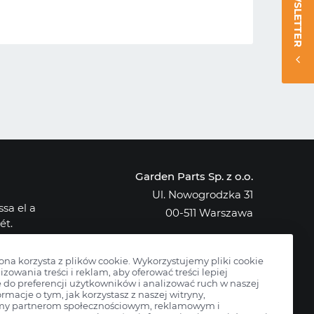
NEWSLETTER
Garden Parts Sp. z o.o.
Ul. Nowogrodzka 31
sa el a
00-511 Warszawa
ét.
NIP: 701-034-91-62
osak az
KRS: 0000431421
rona korzysta z plików cookie. Wykorzystujemy pliki cookie
izowania treści i reklam, aby oferować treści lepiej
do preferencji użytkowników i analizować ruch w naszej
ormacje o tym, jak korzystasz z naszej witryny,
my partnerom społecznościowym, reklamowym i