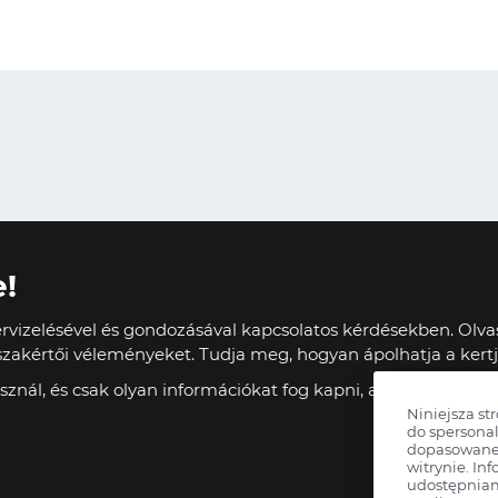
e!
vizelésével és gondozásával kapcsolatos kérdésekben. Olvas
zakértői véleményeket. Tudja meg, hogyan ápolhatja a kertj
znál, és csak olyan információkat fog kapni, amelyek haszn
Niniejsza st
do spersonal
dopasowane 
witrynie. Inf
udostępnia