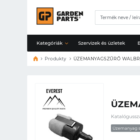
Kategóriák
Szervizek és üzletek
Produkty
ÜZEMANYAGSZŰRŐ WALBRO
ÜZEM
Katalógussz
Üzemanyag s