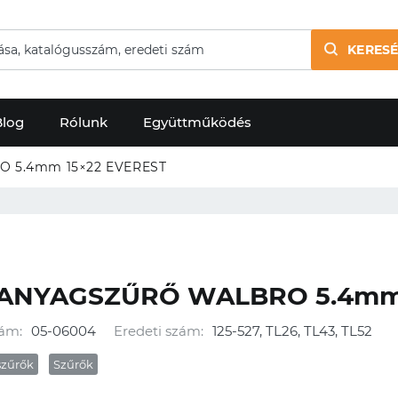
KERESÉ
Blog
Rólunk
Együttműködés
 5.4mm 15×22 EVEREST
ANYAGSZŰRŐ WALBRO 5.4mm 
ám:
05-06004
Eredeti szám:
125-527, TL26, TL43, TL52
zűrők
Szűrők