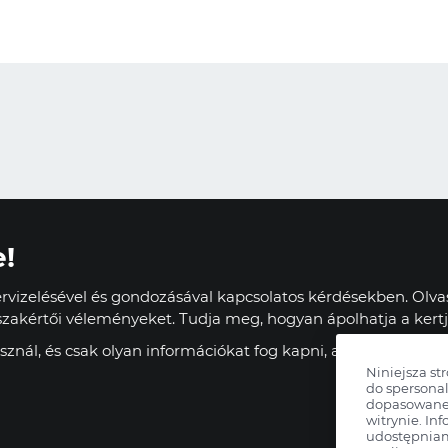
e!
vizelésével és gondozásával kapcsolatos kérdésekben. Olvas
zakértői véleményeket. Tudja meg, hogyan ápolhatja a kertj
znál, és csak olyan információkat fog kapni, amelyek haszn
Niniejsza st
do spersonal
dopasowane 
witrynie. Inf
udostępnia