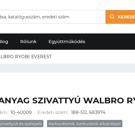
KERESÉ
Blog
Rólunk
Együttműködés
LBRO RYOBI EVEREST
ANYAG SZIVATTYÚ WALBRO R
ám:
10-40009
Eredeti szám:
188-512, 683974
ivattyúk és szelepek
Karburátorok, karburátok alkatrészei