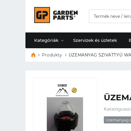
Kategóriák
Szervizek és üzletek
Produkty
ÜZEMANYAG SZIVATTYÚ WA
ÜZEM
Katalógussz
Üzemanyag sz