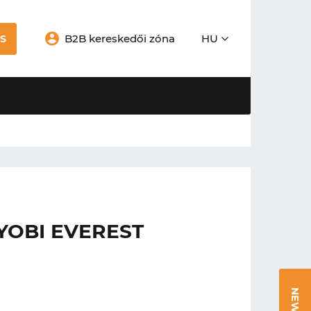
B2B kereskedői zóna
HU
S
YOBI EVEREST