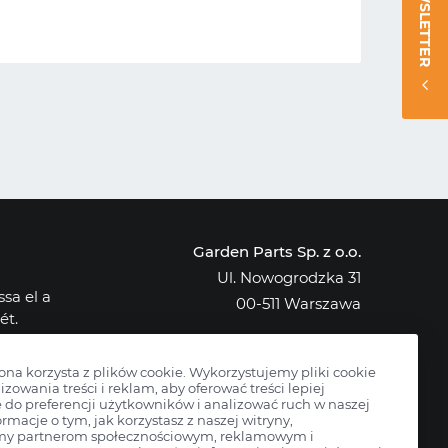
NEWSLETTER
Garden Parts Sp. z o.o.
Ul. Nowogrodzka 31
sa el a
00-511 Warszawa
ét.
NIP: 701-034-91-62
osak az
KRS: 0000431421
rona korzysta z plików cookie. Wykorzystujemy pliki cookie
izowania treści i reklam, aby oferować treści lepiej
do preferencji użytkowników i analizować ruch w naszej
ormacje o tym, jak korzystasz z naszej witryny,
my partnerom społecznościowym, reklamowym i