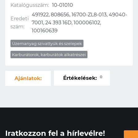
Katalógusszám:
10-01010
491922, 808656, 16700-ZL8-013, 49040-
Eredeti
7001, 24 393 16D, 100006102,
szám:
100160639
Üzemanyag szivattyúk és szelepek
Karburátorok, karburátok alkatrészei
0
Értékelések:
Ajánlatok:
Iratkozzon fel a hírlevélre!