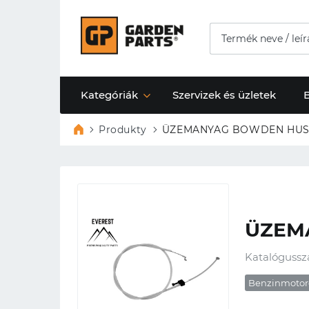
Kategóriák
Szervizek és üzletek
Produkty
ÜZEMANYAG BOWDEN HUSQ
ÜZEM
Katalógussz
Benzinmotor