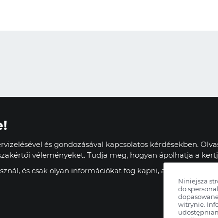
e!
vizelésével és gondozásával kapcsolatos kérdésekben. Olvas
zakértői véleményeket. Tudja meg, hogyan ápolhatja a kertj
znál, és csak olyan információkat fog kapni, amelyek haszn
Niniejsza st
do spersonal
dopasowane 
witrynie. Inf
udostępnia