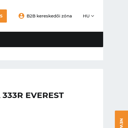
B2B kereskedői zóna
HU
S
333R EVEREST