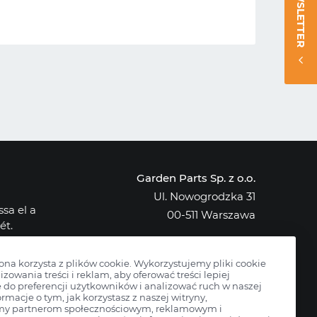
NEWSLETTER
Garden Parts Sp. z o.o.
Ul. Nowogrodzka 31
sa el a
00-511 Warszawa
ét.
NIP: 701-034-91-62
osak az
KRS: 0000431421
rona korzysta z plików cookie. Wykorzystujemy pliki cookie
izowania treści i reklam, aby oferować treści lepiej
do preferencji użytkowników i analizować ruch w naszej
ormacje o tym, jak korzystasz z naszej witryny,
my partnerom społecznościowym, reklamowym i