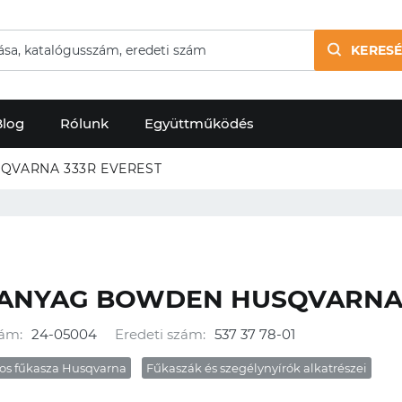
KERESÉ
Blog
Rólunk
Együttműködés
VARNA 333R EVEREST
ANYAG BOWDEN HUSQVARNA 
ám:
24-05004
Eredeti szám:
537 37 78-01
os fűkasza Husqvarna
Fűkaszák és szegélynyírók alkatrészei