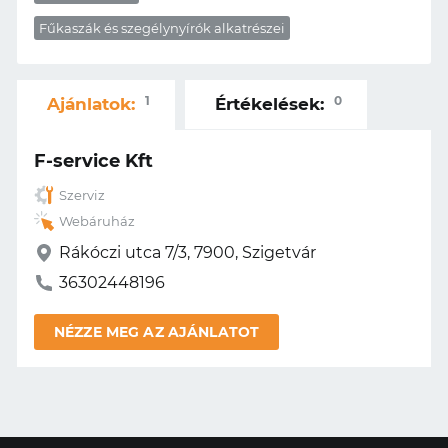
Fűkaszák és szegélynyírók alkatrészei
1
0
Ajánlatok:
Értékelések:
F-service Kft
Szerviz
Webáruház
Rákóczi utca 7/3, 7900, Szigetvár
36302448196
NÉZZE MEG AZ AJÁNLATOT