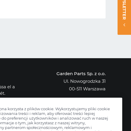
NEWSLETTER
Garden Parts Sp. z o.o.
Ul. Nowogrodzka 31
sa el a
00-511 Warszawa
ét.
NIP: 701-034-91-62
osak az
KRS: 0000431421
rona korzysta z plików cookie. Wykorzystujemy pliki cookie
izowania treści i reklam, aby oferować treści lepiej
do preferencji użytkowników i analizować ruch w naszej
ormacje o tym, jak korzystasz z naszej witryny,
my partnerom społecznościowym, reklamowym i