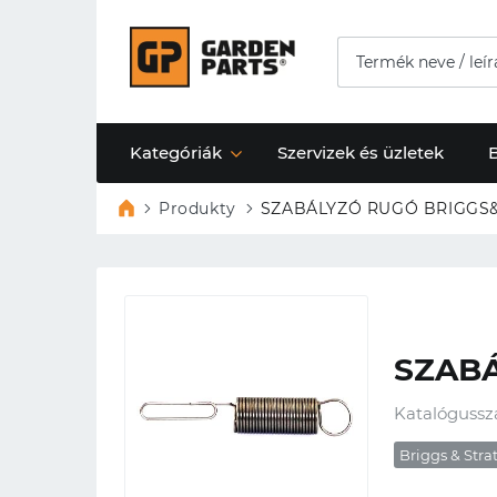
Kategóriák
Szervizek és üzletek
Produkty
SZABÁLYZÓ RUGÓ BRIGGS
SZAB
Katalógussz
Briggs & Stra