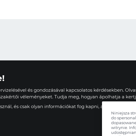
e!
vizelésével és gondozásával kapcsolatos kérdésekben. Olvas
zakértői véleményeket. Tudja meg, hogyan ápolhatja a kertj
znál, és csak olyan információkat fog kapni, amelyek haszn
Niniejsza st
do spersonal
dopasowane 
witrynie. Inf
udostępnia