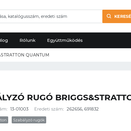
KERESÉ
Blog
Rólunk
Együttműködés
&STRATTON QUANTUM
ÁLYZÓ RUGÓ BRIGGS&STRAT
ám:
13-01003
Eredeti szám:
262656, 691832
tton
Szabályzó rugók