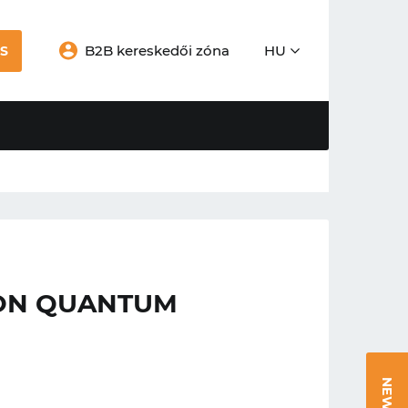
B2B kereskedői zóna
HU
S
TON QUANTUM