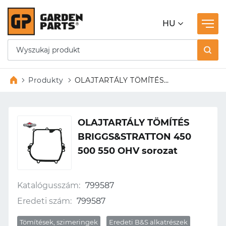
HU
Produkty
OLAJTARTÁLY TÖMÍTÉS
BRIGGS&STRATTON 450 500 550
OHV sorozat
OLAJTARTÁLY TÖMÍTÉS
BRIGGS&STRATTON 450
500 550 OHV sorozat
Katalógusszám:
799587
Eredeti szám:
799587
Tömítések, szimeringek
Eredeti B&S alkatrészek