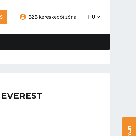
B2B kereskedői zóna
HU
S
 EVEREST