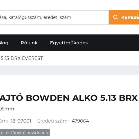
KERESÉ
Blog
Rólunk
Együttműködés
.13 BRX EVEREST
JTÓ BOWDEN ALKO 5.13 BRX
195mm
ám:
18-09001
Eredeti szám:
479064
tor és fűnyíró bowdenek