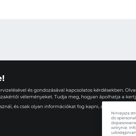
e!
vizelésével és gondozásával kapcsolatos kérdésekben. Olvas
zakértői véleményeket. Tudja meg, hogyan ápolhatja a kertj
znál, és csak olyan információkat fog kapni, amelyek haszn
Niniejsza st
do spersonal
dopasowane 
witrynie. Inf
udostępnia