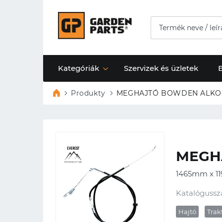
Kategóriák
Szervizek és üzletek
Produkty
MEGHAJTÓ BOWDEN ALKO 5
MEGHA
1465mm x 1
Katalógussz
Hajtó
Trak