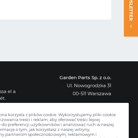
NEWSLETTER
Garden Parts Sp. z o.o.
Ul. Nowogrodzka 31
sa el a
00-511 Warszawa
ét.
NIP: 701-034-91-62
osak az
KRS: 0000431421
rona korzysta z plików cookie. Wykorzystujemy pliki cookie
izowania treści i reklam, aby oferować treści lepiej
do preferencji użytkowników i analizować ruch w naszej
ormacje o tym, jak korzystasz z naszej witryny,
my partnerom społecznościowym, reklamowym i