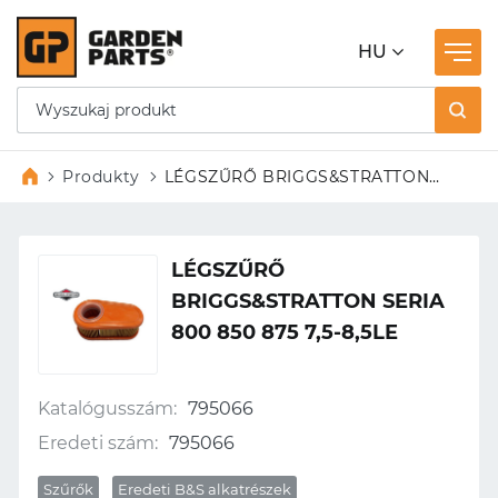
HU
Produkty
LÉGSZŰRŐ BRIGGS&STRATTON
SERIA 800 850 875 7,5-8,5LE
LÉGSZŰRŐ
BRIGGS&STRATTON SERIA
800 850 875 7,5-8,5LE
Katalógusszám:
795066
Eredeti szám:
795066
Szűrők
Eredeti B&S alkatrészek