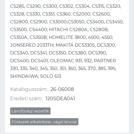
CS285, CS290, CS300, CS302, CS304, CS315, CS320,
CS328, CS330, CS351, CS360, CS2000, CS2600,
CS2800, CS2900, CS3000,CS3050, CS3400, CS3450,
CS3500, CS4400; HITACHI CS280A, CS280B,
CS350A, CS350B; HOMELITE 3800, 4500, 4550;
JONSERED 2033TH; MAKITA DCS330S, DCS300,
DCS340, DCS341, DCS350, DCS380, DCS390,
DCS400, DCS401; OLEOMAC 931, 932; PARTNER
330, 335, 340, 345, 350, 351, 360, 365, 370, 385, 395;
SHINDAIWA; SOLO 613
Katalógusszám:
26-06008
Eredeti szám:
120SDEA041
Láncfűrész vezetők
Fűrészek alkatrészei, vágó láncok