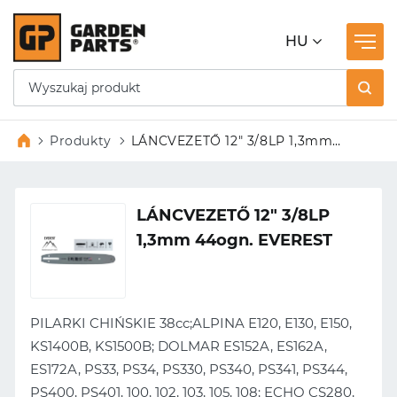
HU
Produkty
LÁNCVEZETŐ 12″ 3/8LP 1,3mm
44ogn. EVEREST
LÁNCVEZETŐ 12″ 3/8LP
1,3mm 44ogn. EVEREST
PILARKI CHIŃSKIE 38cc;ALPINA E120, E130, E150,
KS1400B, KS1500B; DOLMAR ES152A, ES162A,
ES172A, PS33, PS34, PS330, PS340, PS341, PS344,
PS400, PS401, 100, 102, 103, 105, 108; ECHO CS280,