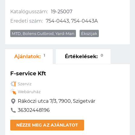
Katalógusszám:
19-25007
Eredeti szám:
754-0443, 754-0443A
MTD, Bolens Gutbrod, Yard-Man
Ékszíjak
1
0
Ajánlatok:
Értékelések:
F-service Kft
Szerviz
Webáruház
Rákóczi utca 7/3, 7900, Szigetvár
36302448196
NÉZZE MEG AZ AJÁNLATOT