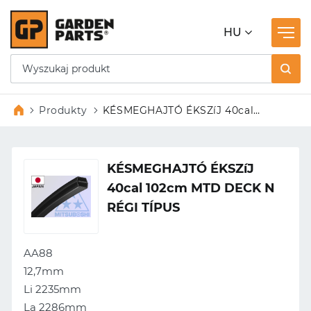
HU
Produkty
KÉSMEGHAJTÓ ÉKSZíJ 40cal
102cm MTD DECK N RÉGI TÍPUS
KÉSMEGHAJTÓ ÉKSZíJ
40cal 102cm MTD DECK N
RÉGI TÍPUS
AA88
12,7mm
Li 2235mm
La 2286mm