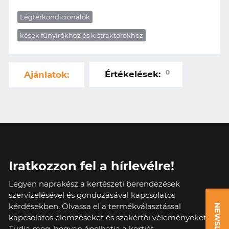
Légtérkondicionálók
kések fűnyírókhoz és kistraktorokhoz
0
Értékelések:
Ajánlatok:
Iratkozzon fel a hírlevélre!
Legyen naprakész a kertészeti berendezések
szervizelésével és gondozásával kapcsolatos
kérdésekben. Olvassa el a termékválasztással
NEWSLETTER
kapcsolatos elemzéseket és szakértői véleményeket.
Tudja meg, hogyan ápolhatja a kertjét.