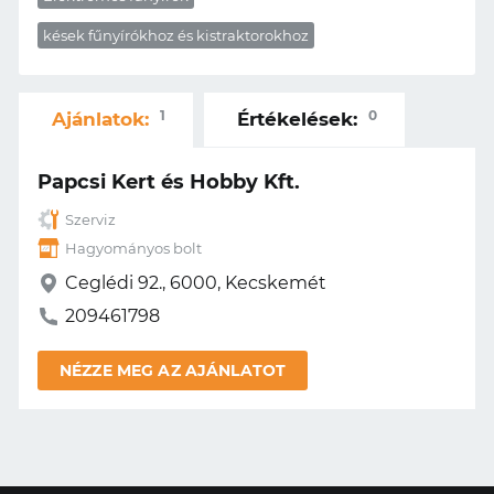
kések fűnyírókhoz és kistraktorokhoz
1
0
Ajánlatok:
Értékelések:
Papcsi Kert és Hobby Kft.
Szerviz
Hagyományos bolt
Ceglédi 92., 6000, Kecskemét
209461798
NÉZZE MEG AZ AJÁNLATOT