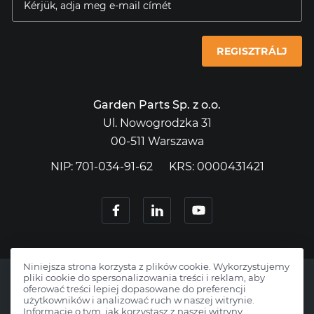
REGISZTRÁLJ
Garden Parts Sp. z o.o.
Ul. Nowogrodzka 31
00-511 Warszawa
NIP: 701-034-91-62
KRS: 0000431421
Niniejsza strona korzysta z plików cookie. Wykorzystujemy
pliki cookie do spersonalizowania treści i reklam, aby
oferować treści lepiej dopasowane do preferencji
użytkowników i analizować ruch w naszej witrynie.
Informacje o tym, jak korzystasz z naszej witryny,