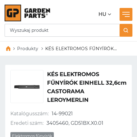
HU
Produkty
KÉS ELEKTROMOS FŰNYÍRÓK
EINHELL 32,6cm CASTORAMA
LEROYMERLIN
KÉS ELEKTROMOS
FŰNYÍRÓK EINHELL 32,6cm
CASTORAMA
LEROYMERLIN
Katalógusszám:
14-99021
Eredeti szám:
3405460, GD51BX.X0.01
Elektromos fűnyírók