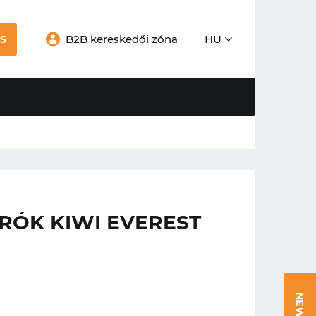
B2B kereskedői zóna
HU
S
RÓK KIWI EVEREST