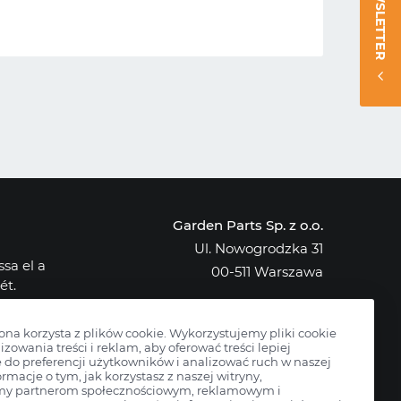
NEWSLETTER
Garden Parts Sp. z o.o.
Ul. Nowogrodzka 31
sa el a
00-511 Warszawa
ét.
NIP: 701-034-91-62
osak az
KRS: 0000431421
rona korzysta z plików cookie. Wykorzystujemy pliki cookie
izowania treści i reklam, aby oferować treści lepiej
do preferencji użytkowników i analizować ruch w naszej
ormacje o tym, jak korzystasz z naszej witryny,
my partnerom społecznościowym, reklamowym i