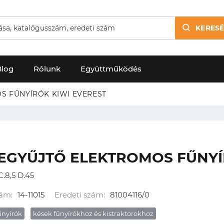
KERESÉ
Blog
Rólunk
Együttműködés
ELEKTROMOS FŰNYÍRÓK KIWI EVEREST
EGYŰJTŐ ELEKTROMOS FŰNYÍ
C.8,5 D.45
ám:
14-11015
Eredeti szám:
81004116/0
űnyírók
kések fűnyírókhoz és kistraktorokhoz