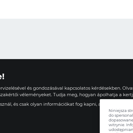
e!
vizelésével és gondozásával kapcsolatos kérdésekben. Olvas
zakértői véleményeket. Tudja meg, hogyan ápolhatja a kertj
znál, és csak olyan információkat fog kapni, amelyek haszn
Niniejsza st
do spersonal
dopasowane 
witrynie. Inf
udostępnia