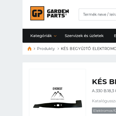
Kategóriák
Szervizek és üzletek
Produkty
KÉS BEGYŰJTŐ 
KÉS B
A.330 B.18,3 
Katalógussz
Elektromos f