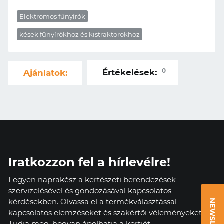
Elektromos fűnyírók
kések fűnyírókhoz és kistraktorokhoz
0
Értékelések:
Ajánlatok:
Iratkozzon fel a hírlevélre!
Legyen naprakész a kertészeti berendezések
szervizelésével és gondozásával kapcsolatos
kérdésekben. Olvassa el a termékválasztással
NEWSLETTER
kapcsolatos elemzéseket és szakértői véleményeket.
Tudja meg, hogyan ápolhatja a kertjét.