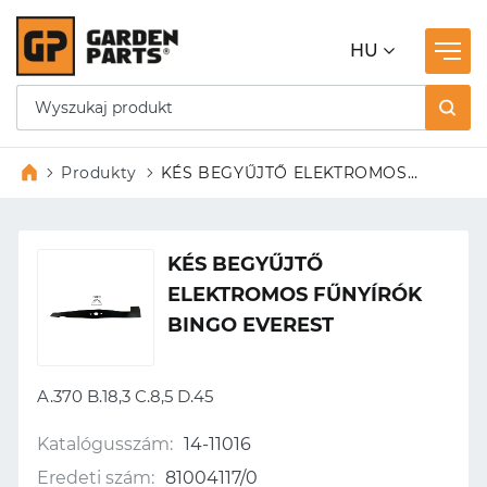
HU
Produkty
KÉS BEGYŰJTŐ ELEKTROMOS
FŰNYÍRÓK BINGO EVEREST
KÉS BEGYŰJTŐ
ELEKTROMOS FŰNYÍRÓK
BINGO EVEREST
A.370 B.18,3 C.8,5 D.45
Katalógusszám:
14-11016
Eredeti szám:
81004117/0