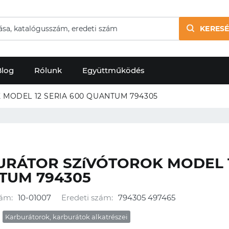
KERESÉ
Blog
Rólunk
Együttműködés
KARBURÁTOR SZíVÓTOROK MODEL 12 SERIA 600 QUANTUM 794305
RÁTOR SZíVÓTOROK MODEL 1
TUM 794305
ám:
10-01007
Eredeti szám:
794305 497465
Karburátorok, karburátok alkatrészei