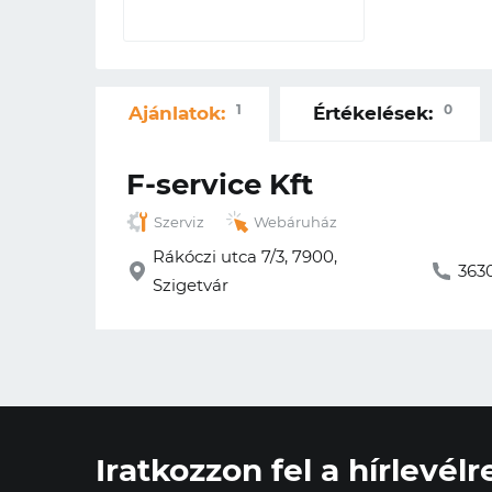
1
0
Ajánlatok:
Értékelések:
F-service Kft
Szerviz
Webáruház
Rákóczi utca 7/3, 7900,
363
Szigetvár
Iratkozzon fel a hírlevélr