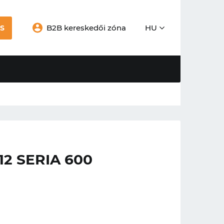
B2B kereskedői zóna
HU
S
2 SERIA 600