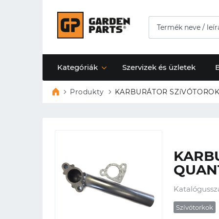
Kategóriák
Szervizek és üzletek
Produkty
KARBU
QUAN
Katalógussz
Szívótorkok