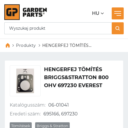
HU
Produkty
HENGERFEJ TÖMÍTÉS
BRIGGS&STRATTON 800 OHV
697230 EVEREST
HENGERFEJ TÖMÍTÉS
BRIGGS&STRATTON 800
OHV 697230 EVEREST
Katalógusszám:
06-01041
Eredeti szám:
695166, 697230
Tömítések
Briggs & Stratton