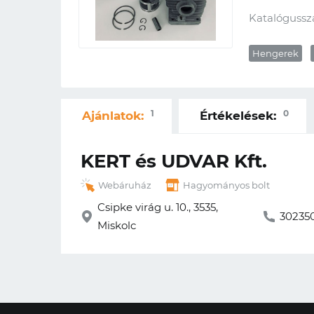
Katalógussz
Hengerek
1
0
Ajánlatok:
Értékelések:
KERT és UDVAR Kft.
Webáruház
Hagyományos bolt
Csipke virág u. 10., 3535,
30235
Miskolc