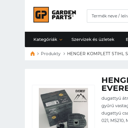
Kategóriák
Szervizek és üzletek
Produkty
HENGER KOMPLETT STIHL ST
HENGE
EVERE
dugattyú á
gyűrű vastag
dugattyú c
021, MS210,