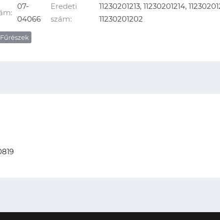
07-
Eredeti
11230201213, 11230201214, 11230201
ám:
04066
szám:
11230201202
Fűrészek
0819