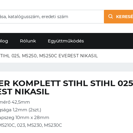
KERESÉ
Blog
Rólunk
Együttműködés
IHL 025, MS250, MS250C EVEREST NIKASIL
R KOMPLETT STIHL STIHL 025
ST NIKASIL
tmérő 42,5mm
sága 1,2mm (2szt.)
sapszeg 10mm x 28mm
 MS210C, 023, MS230, MS230C