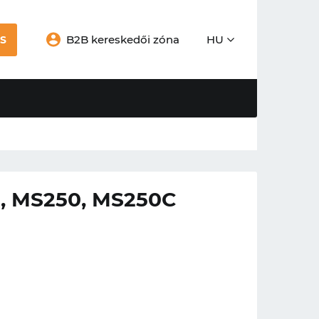
B2B kereskedői zóna
HU
S
, MS250, MS250C