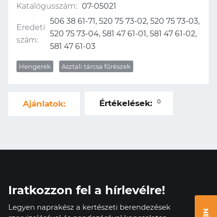
Katalógusszám:
07-05021
506 38 61-71, 520 75 73-02, 520 75 73-03,
Eredeti
520 75 73-04, 581 47 61-01, 581 47 61-02,
szám:
581 47 61-03
Hengerek
Asztali tárcsa fűrészek
0
Értékelések:
Ajánlatok:
Iratkozzon fel a hírlevélre!
Legyen naprakész a kertészeti berendezések