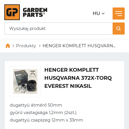
HU
Produkty
HENGER KOMPLETT HUSQVARNA
372X-TORQ EVEREST NIKASIL
HENGER KOMPLETT
HUSQVARNA 372X-TORQ
EVEREST NIKASIL
dugattyú átmérő 50mm
gyűrű vastagsága 1,2mm (2szt.)
dugattyú csapszeg 12mm x 33mm